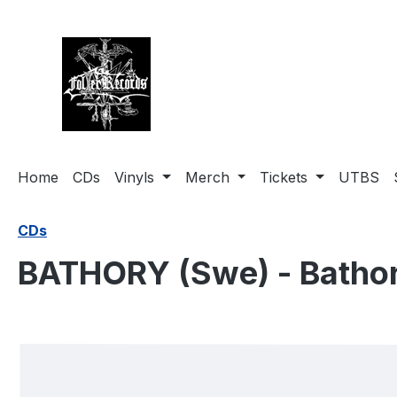
springen
Zur Hauptnavigation springen
Home
CDs
Vinyls
Merch
Tickets
UTBS
CDs
BATHORY (Swe) - Batho
Bildergalerie überspringen