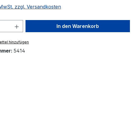
. MwSt. zzgl. Versandkosten
 Anzahl: Gib den gewünschten Wert ein 
In den Warenkorb
ttel hinzufügen
mmer:
5414