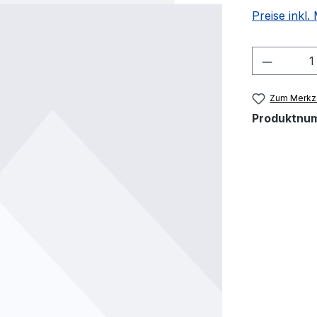
Preise inkl
Produkt
Zum Merkze
Produktnu