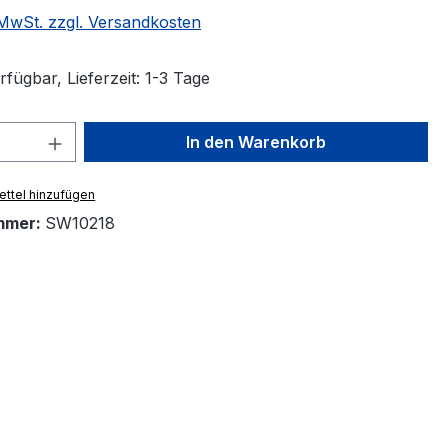
. MwSt. zzgl. Versandkosten
fügbar, Lieferzeit: 1-3 Tage
 Anzahl: Gib den gewünschten Wert ein 
In den Warenkorb
ttel hinzufügen
mmer:
SW10218