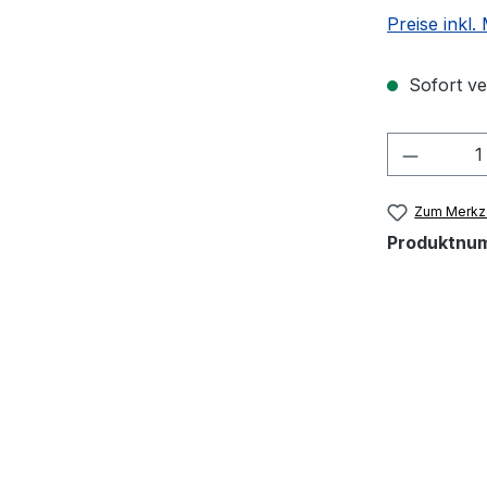
Preise inkl
Sofort ver
Produkt
Zum Merkze
Produktnu