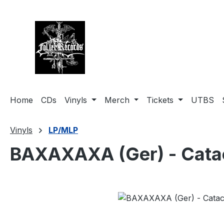
springen
Zur Hauptnavigation springen
Home
CDs
Vinyls
Merch
Tickets
UTBS
Vinyls
LP/MLP
BAXAXAXA (Ger) - Cata
Bildergalerie überspringen