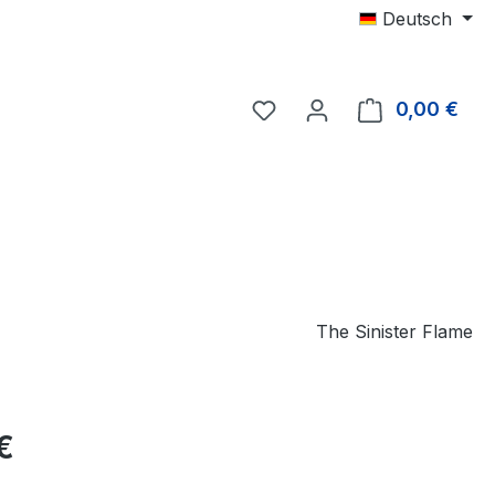
Deutsch
0,00 €
Ware
The Sinister Flame
eis:
€