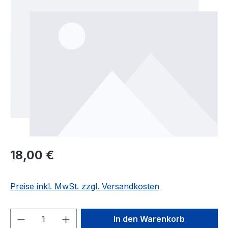
Regulärer Preis:
18,00 €
Preise inkl. MwSt. zzgl. Versandkosten
Produkt Anzahl: Gib den gewünschten We
In den Warenkorb