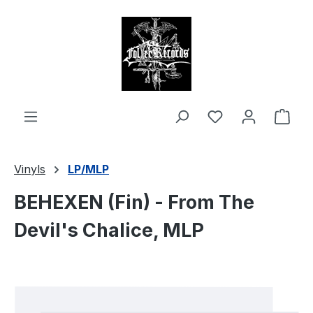
alt springen
Ware
Vinyls
LP/MLP
BEHEXEN (Fin) - From The
Devil's Chalice, MLP
Bildergalerie überspringen