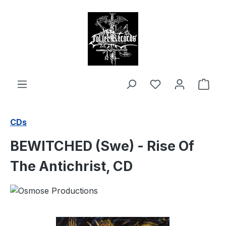
alt springen
Ware
CDs
BEWITCHED (Swe) - Rise Of
The Antichrist, CD
Bildergalerie überspringen