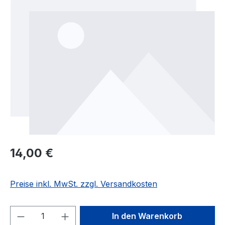
Regulärer Preis:
14,00 €
Preise inkl. MwSt. zzgl. Versandkosten
Produkt Anzahl: Gib den gewünschten We
In den Warenkorb