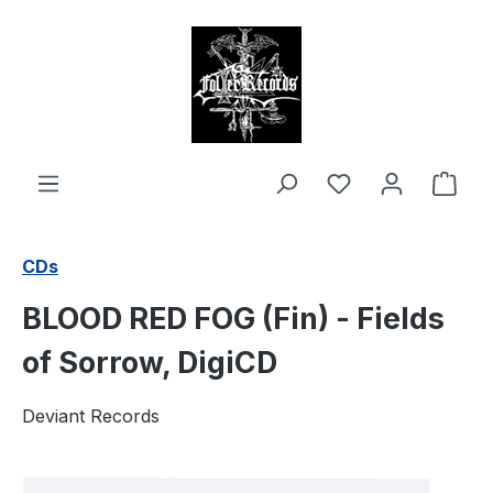
alt springen
Ware
CDs
BLOOD RED FOG (Fin) - Fields
of Sorrow, DigiCD
Deviant Records
Bildergalerie überspringen