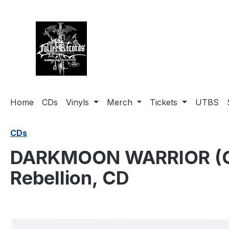
springen
Zur Hauptnavigation springen
Home
CDs
Vinyls
Merch
Tickets
UTBS
CDs
DARKMOON WARRIOR (Ger)
Rebellion, CD
Bildergalerie überspringen