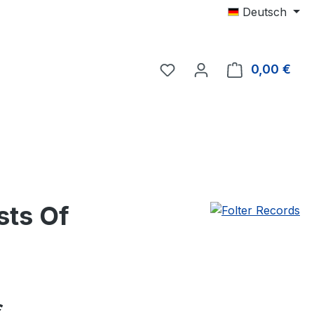
Deutsch
0,00 €
Ware
sts Of
eis:
€