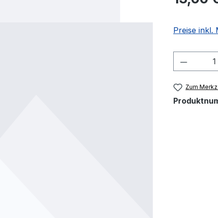
Preise inkl
Produkt
Zum Merkze
Produktnu