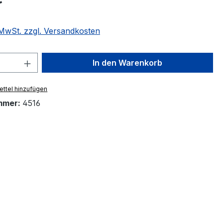
. MwSt. zzgl. Versandkosten
 Anzahl: Gib den gewünschten Wert ein 
In den Warenkorb
ttel hinzufügen
mmer:
4516