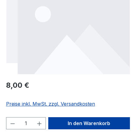
Regulärer Preis:
8,00 €
Preise inkl. MwSt. zzgl. Versandkosten
Produkt Anzahl: Gib den gewünschten We
In den Warenkorb