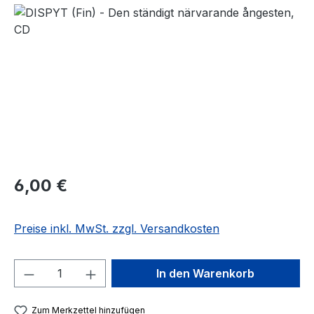
Bildergalerie überspringen
Regulärer Preis:
6,00 €
Preise inkl. MwSt. zzgl. Versandkosten
Produkt Anzahl: Gib den gewünschten We
In den Warenkorb
Zum Merkzettel hinzufügen