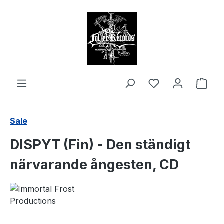
alt springen
Ware
Sale
DISPYT (Fin) - Den ständigt
närvarande ångesten, CD