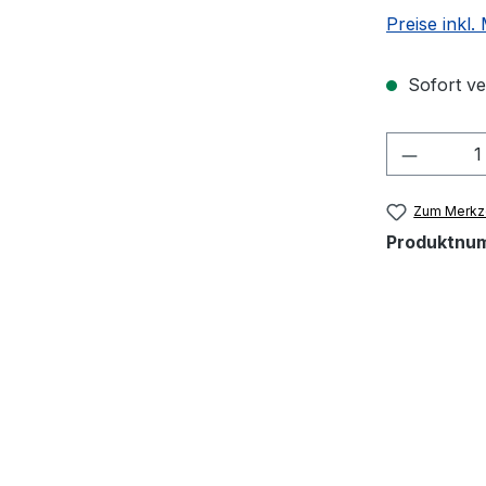
Preise inkl
Sofort ver
Produkt
Zum Merkze
Produktnu