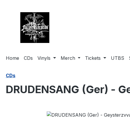
springen
Zur Hauptnavigation springen
Home
CDs
Vinyls
Merch
Tickets
UTBS
CDs
DRUDENSANG (Ger) - Ge
Bildergalerie überspringen