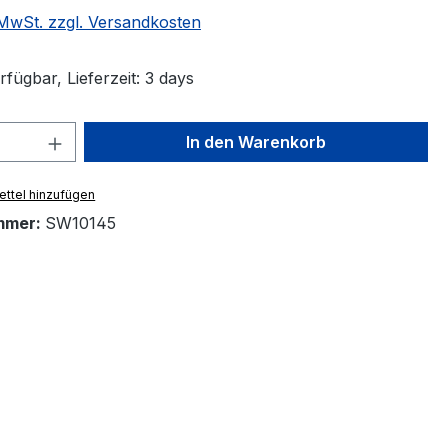
. MwSt. zzgl. Versandkosten
fügbar, Lieferzeit: 3 days
 Anzahl: Gib den gewünschten Wert ein 
In den Warenkorb
ttel hinzufügen
mmer:
SW10145