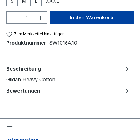
S
M
L
XXXL
Produkt Anzahl: Gib den gewünschten We
In den Warenkorb
Zum Merkzettel hinzufügen
Produktnummer:
SW10164.10
Beschreibung
Gildan Heavy Cotton
Bewertungen
Information