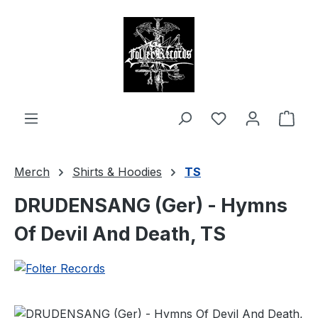
alt springen
Ware
Merch
Shirts & Hoodies
TS
DRUDENSANG (Ger) - Hymns
Of Devil And Death, TS
Bildergalerie überspringen