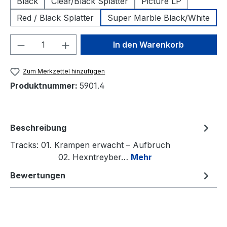
Black
Clear/Black Splatter
Picture LP
Red / Black Splatter
Super Marble Black/White
Produkt Anzahl: Gib den gewünschten We
In den Warenkorb
Zum Merkzettel hinzufügen
Produktnummer:
5901.4
Beschreibung
Tracks: 01. Krampen erwacht – Aufbruch
02. Hexntreyber…
Mehr
Bewertungen