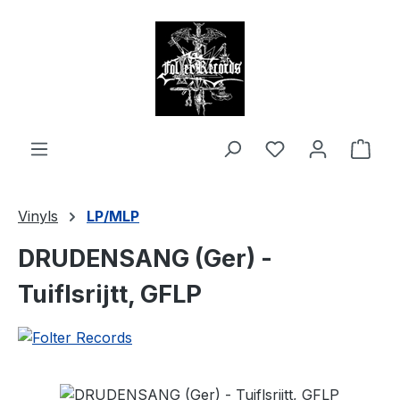
alt springen
Ware
Vinyls
LP/MLP
DRUDENSANG (Ger) -
Tuiflsrijtt, GFLP
Bildergalerie überspringen