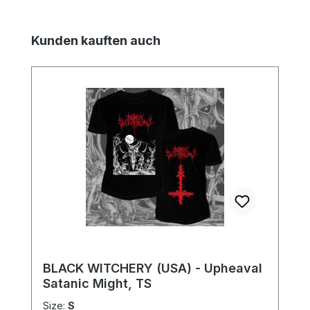
Produktgalerie überspringen
Kunden kauften auch
BLACK WITCHERY (USA) - Upheaval
Satanic Might, TS
Size:
S