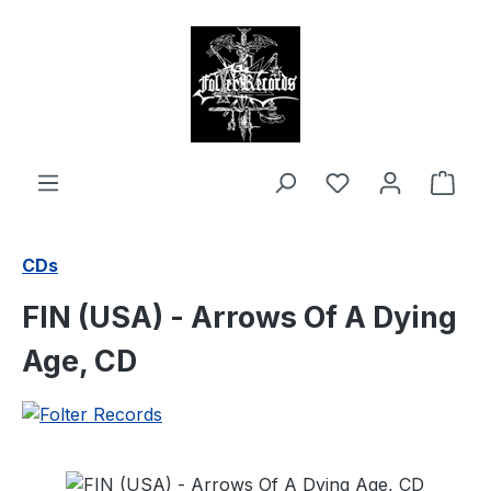
alt springen
Ware
CDs
FIN (USA) - Arrows Of A Dying
Age, CD
Bildergalerie überspringen