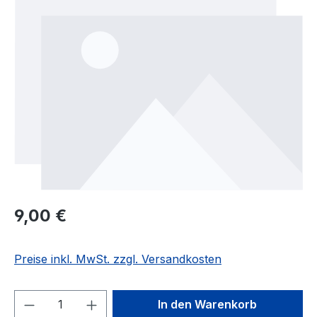
Regulärer Preis:
9,00 €
Preise inkl. MwSt. zzgl. Versandkosten
Produkt Anzahl: Gib den gewünschten We
In den Warenkorb