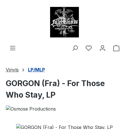
alt springen
Ware
Vinyls
LP/MLP
GORGON (Fra) - For Those
Who Stay, LP
Bildergalerie überspringen