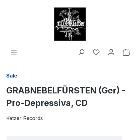
alt springen
Ware
Sale
GRABNEBELFÜRSTEN (Ger) -
Pro-Depressiva, CD
Ketzer Records
Bildergalerie überspringen