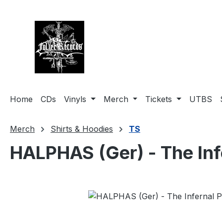
springen
Zur Hauptnavigation springen
Home
CDs
Vinyls
Merch
Tickets
UTBS
Merch
Shirts & Hoodies
TS
HALPHAS (Ger) - The Infe
Bildergalerie überspringen