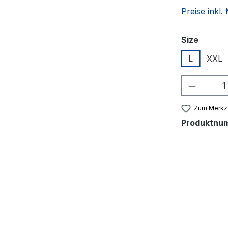
Preise inkl
auswä
Size
L
XXL
Produkt
Zum Merkze
Produktnu