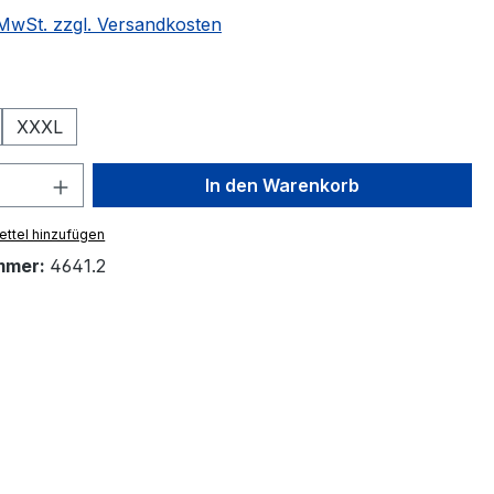
. MwSt. zzgl. Versandkosten
hlen
XXXL
 Anzahl: Gib den gewünschten Wert ein 
In den Warenkorb
ttel hinzufügen
mmer:
4641.2