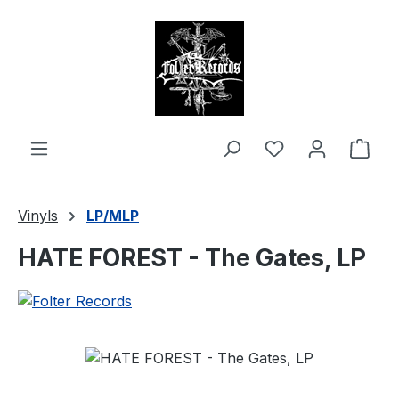
alt springen
Ware
Vinyls
LP/MLP
HATE FOREST - The Gates, LP
Bildergalerie überspringen