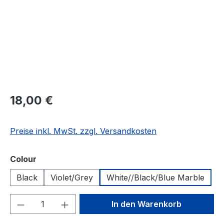
Regulärer Preis:
18,00 €
Preise inkl. MwSt. zzgl. Versandkosten
auswählen
Colour
Black
Violet/Grey
White//Black/Blue Marble
Produkt Anzahl: Gib den gewünschten We
In den Warenkorb