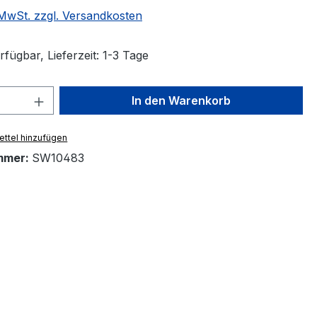
. MwSt. zzgl. Versandkosten
fügbar, Lieferzeit: 1-3 Tage
 Anzahl: Gib den gewünschten Wert ein 
In den Warenkorb
ttel hinzufügen
mmer:
SW10483