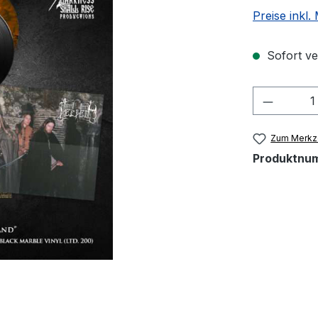
Preise inkl
Sofort ver
Produkt
Zum Merkze
Produktnu