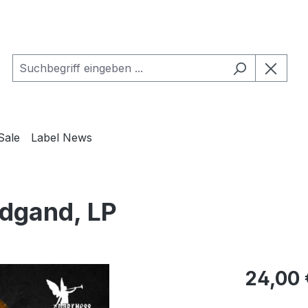
Sale
Label News
dgand, LP
Regulärer Pr
24,00 