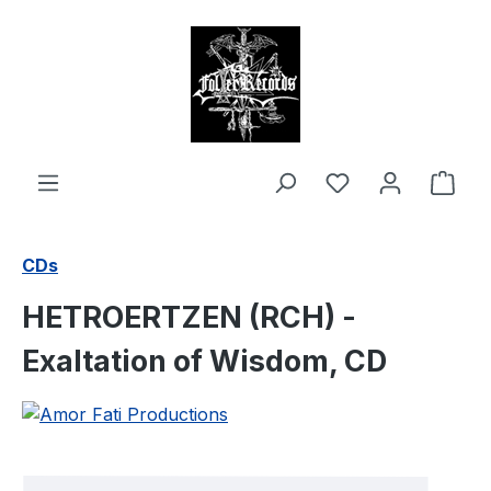
alt springen
Ware
CDs
HETROERTZEN (RCH) -
Exaltation of Wisdom, CD
Bildergalerie überspringen