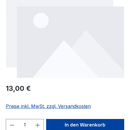
Regulärer Preis:
13,00 €
Preise inkl. MwSt. zzgl. Versandkosten
Produkt Anzahl: Gib den gewünschten We
In den Warenkorb