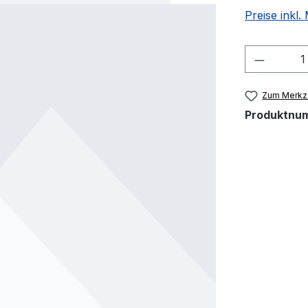
Preise inkl
Produkt
Zum Merkze
Produktnu