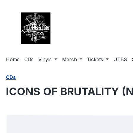
springen
Zur Hauptnavigation springen
Home
CDs
Vinyls
Merch
Tickets
UTBS
CDs
ICONS OF BRUTALITY (Ne
Bildergalerie überspringen