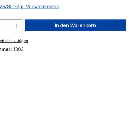
. MwSt. zzgl. Versandkosten
 Anzahl: Gib den gewünschten Wert ein 
In den Warenkorb
ttel hinzufügen
mmer:
1303