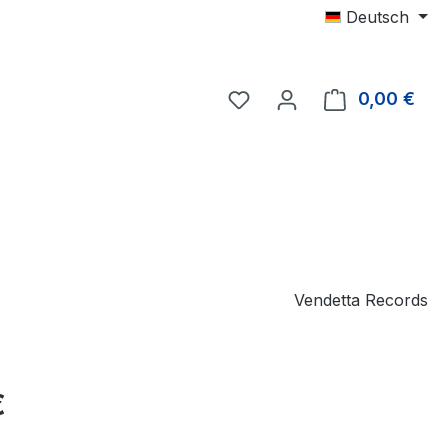
Deutsch
0,00 €
Ware
Vendetta Records
eis:
€