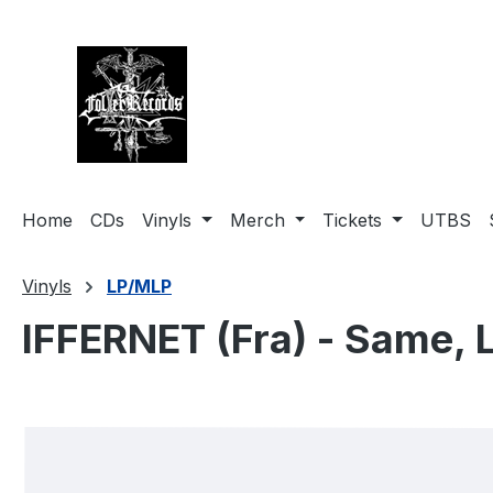
springen
Zur Hauptnavigation springen
Home
CDs
Vinyls
Merch
Tickets
UTBS
Vinyls
LP/MLP
IFFERNET (Fra) - Same, 
Bildergalerie überspringen