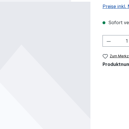
Preise inkl
Sofort ver
Produkt
Zum Merkze
Produktnu