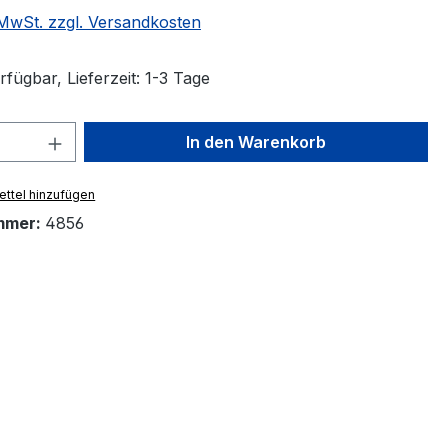
. MwSt. zzgl. Versandkosten
fügbar, Lieferzeit: 1-3 Tage
 Anzahl: Gib den gewünschten Wert ein 
In den Warenkorb
ttel hinzufügen
mmer:
4856