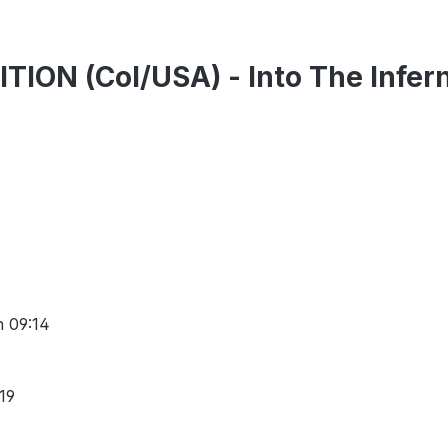
TION (Col/USA) - Into The Infer
n 09:14
:19