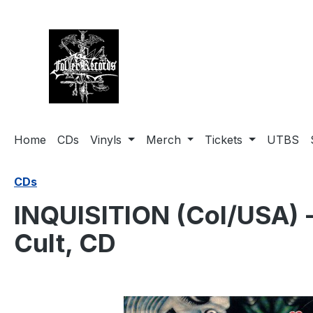
springen
Zur Hauptnavigation springen
Home
CDs
Vinyls
Merch
Tickets
UTBS
CDs
INQUISITION (Col/USA) -
Cult, CD
Bildergalerie überspringen