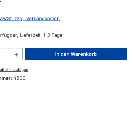
. MwSt. zzgl. Versandkosten
fügbar, Lieferzeit: 1-3 Tage
 Anzahl: Gib den gewünschten Wert ein 
In den Warenkorb
ttel hinzufügen
mmer:
4800