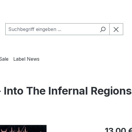
Sale
Label News
 Into The Infernal Region
Regulärer Pr
13,00 