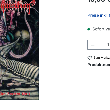
Preise inkl
Sofort ver
Produkt
Zum Merkze
Produktnu