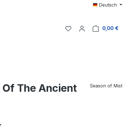
Deutsch
0,00 €
Ware
s Of The Ancient
Season of Mist
eis:
€