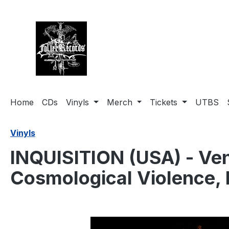
springen
Zur Hauptnavigation springen
Home
CDs
Vinyls
Merch
Tickets
UTBS
Vinyls
INQUISITION (USA) - Ven
Cosmological Violence, 
Bildergalerie überspringen