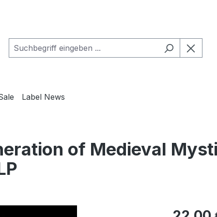
Sale
Label News
eration of Medieval Myst
LP
Regulärer Pr
22,00 