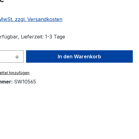
. MwSt. zzgl. Versandkosten
fügbar, Lieferzeit: 1-3 Tage
 Anzahl: Gib den gewünschten Wert ein 
In den Warenkorb
ttel hinzufügen
mmer:
SW10565