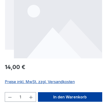
Regulärer Preis:
14,00 €
Preise inkl. MwSt. zzgl. Versandkosten
Produkt Anzahl: Gib den gewünschten We
In den Warenkorb