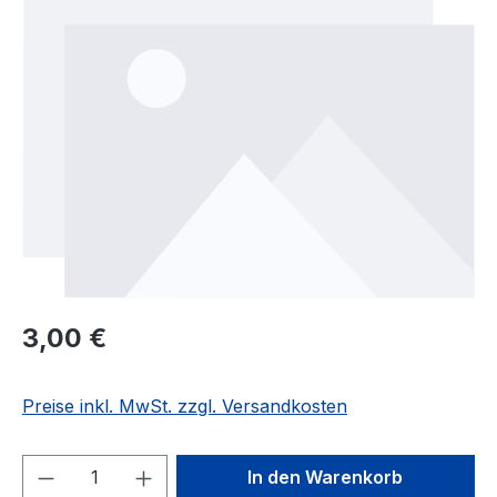
Regulärer Preis:
3,00 €
Preise inkl. MwSt. zzgl. Versandkosten
Produkt Anzahl: Gib den gewünschten We
In den Warenkorb