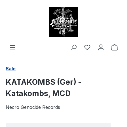
alt springen
Ware
Sale
KATAKOMBS (Ger) -
Katakombs, MCD
Necro Genocide Records
Bildergalerie überspringen