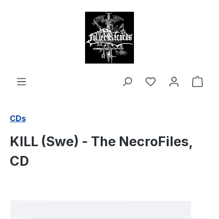
alt springen
Ware
CDs
KILL (Swe) - The NecroFiles,
CD
Bildergalerie überspringen