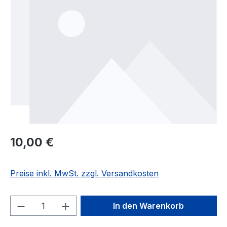
Regulärer Preis:
10,00 €
Preise inkl. MwSt. zzgl. Versandkosten
Produkt Anzahl: Gib den gewünschten We
In den Warenkorb