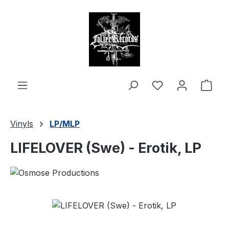
alt springen
Ware
Vinyls
LP/MLP
LIFELOVER (Swe) - Erotik, LP
Bildergalerie überspringen