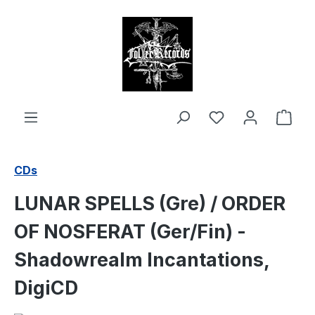
alt springen
Ware
CDs
LUNAR SPELLS (Gre) / ORDER
OF NOSFERAT (Ger/Fin) -
Shadowrealm Incantations,
DigiCD