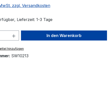
. MwSt. zzgl. Versandkosten
fügbar, Lieferzeit: 1-3 Tage
 Anzahl: Gib den gewünschten Wert ein 
In den Warenkorb
ttel hinzufügen
mmer:
SW10213