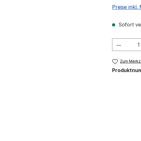
Preise inkl
Sofort ver
Produkt
Zum Merkze
Produktnu