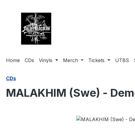
springen
Zur Hauptnavigation springen
Home
CDs
Vinyls
Merch
Tickets
UTBS
CDs
MALAKHIM (Swe) - Dem
Bildergalerie überspringen