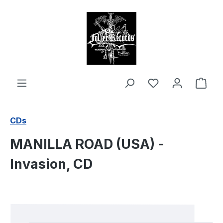
alt springen
Ware
CDs
MANILLA ROAD (USA) -
Invasion, CD
Bildergalerie überspringen