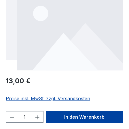
Regulärer Preis:
13,00 €
Preise inkl. MwSt. zzgl. Versandkosten
Produkt Anzahl: Gib den gewünschten We
In den Warenkorb