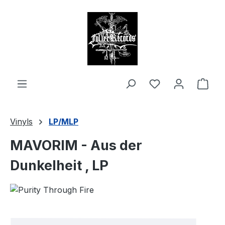
alt springen
Ware
Vinyls
LP/MLP
MAVORIM - Aus der
Dunkelheit , LP
Bildergalerie überspringen