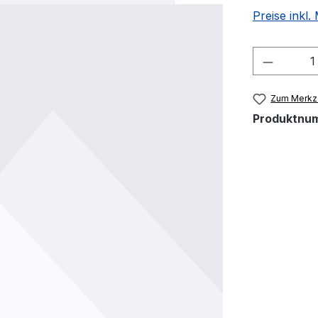
Preise inkl
Produkt
Zum Merkze
Produktnu