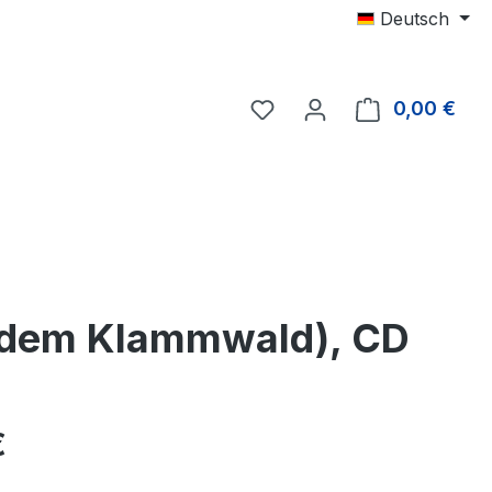
Deutsch
0,00 €
Ware
s dem Klammwald), CD
eis:
€