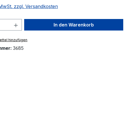
. MwSt. zzgl. Versandkosten
 Anzahl: Gib den gewünschten Wert ein 
In den Warenkorb
ttel hinzufügen
mmer:
3685