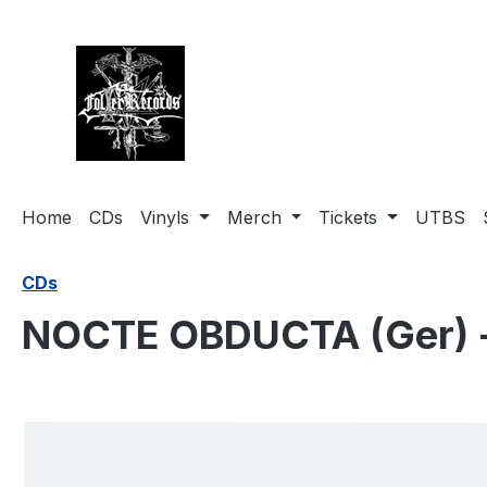
springen
Zur Hauptnavigation springen
Home
CDs
Vinyls
Merch
Tickets
UTBS
CDs
NOCTE OBDUCTA (Ger) -
Bildergalerie überspringen