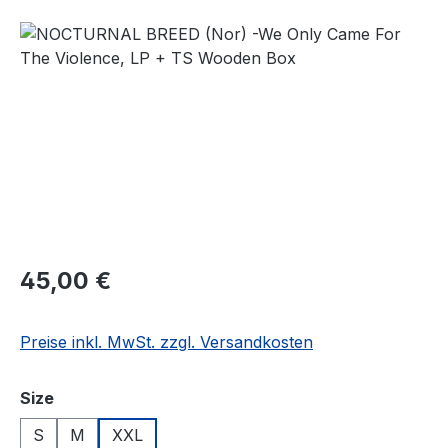
Bildergalerie überspringen
Regulärer Preis:
45,00 €
Preise inkl. MwSt. zzgl. Versandkosten
auswählen
Size
S
M
XXL