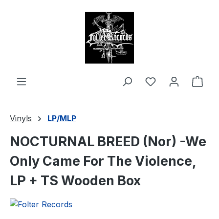
alt springen
Ware
Vinyls
LP/MLP
NOCTURNAL BREED (Nor) -We
Only Came For The Violence,
LP + TS Wooden Box