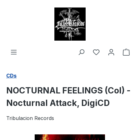
alt springen
Ware
CDs
NOCTURNAL FEELINGS (Col) -
Nocturnal Attack, DigiCD
Tribulacion Records
Bildergalerie überspringen