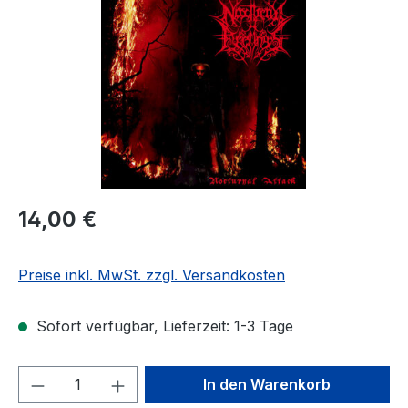
Regulärer Preis:
14,00 €
Preise inkl. MwSt. zzgl. Versandkosten
Sofort verfügbar, Lieferzeit: 1-3 Tage
Produkt Anzahl: Gib den gewünschten We
In den Warenkorb