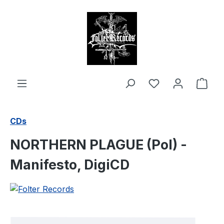
alt springen
Ware
CDs
NORTHERN PLAGUE (Pol) -
Manifesto, DigiCD
Bildergalerie überspringen