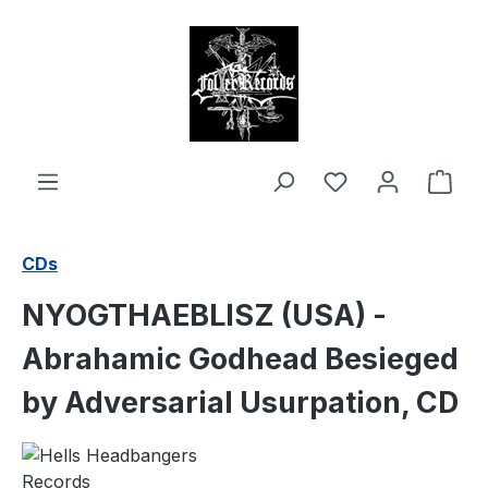
alt springen
Ware
CDs
NYOGTHAEBLISZ (USA) -
Abrahamic Godhead Besieged
by Adversarial Usurpation, CD