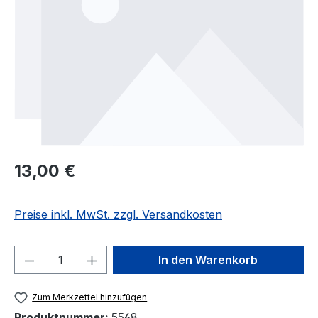
Regulärer Preis:
13,00 €
Preise inkl. MwSt. zzgl. Versandkosten
Produkt Anzahl: Gib den gewünschten We
In den Warenkorb
Zum Merkzettel hinzufügen
Produktnummer:
5568