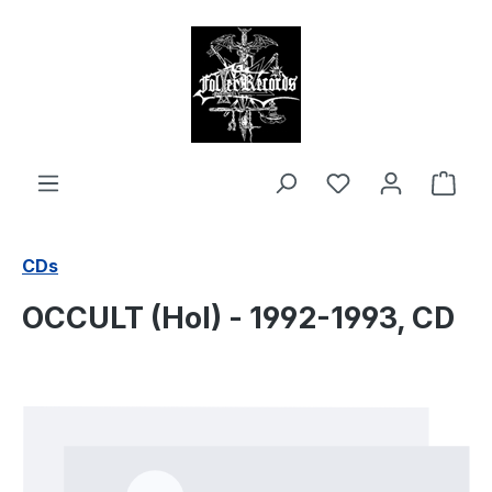
alt springen
Ware
CDs
OCCULT (Hol) - 1992-1993, CD
Bildergalerie überspringen