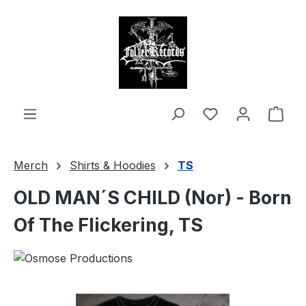
alt springen
Ware
Merch
Shirts & Hoodies
TS
OLD MAN´S CHILD (Nor) - Born
Of The Flickering, TS
Bildergalerie überspringen