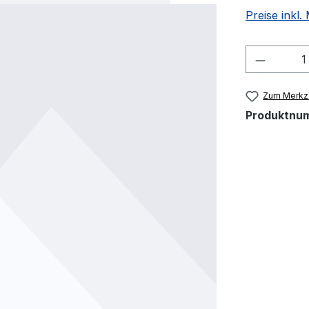
Preise inkl
Produkt
Zum Merkze
Produktnu