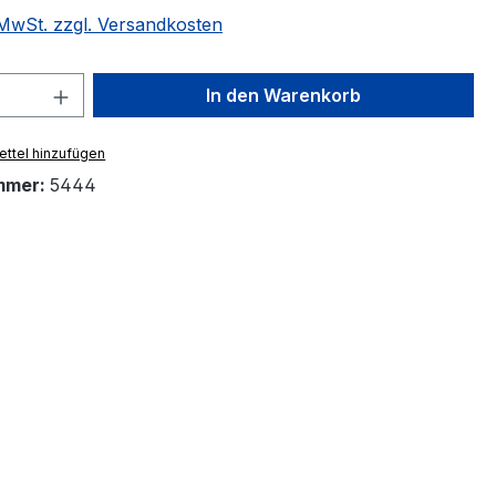
. MwSt. zzgl. Versandkosten
 Anzahl: Gib den gewünschten Wert ein 
In den Warenkorb
ttel hinzufügen
mmer:
5444