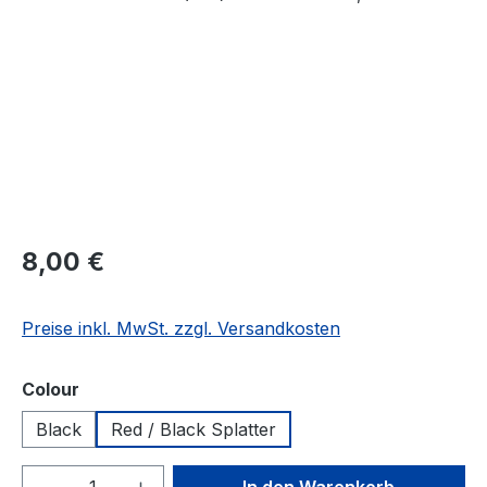
Regulärer Preis:
8,00 €
Preise inkl. MwSt. zzgl. Versandkosten
auswählen
Colour
Black
Red / Black Splatter
Produkt Anzahl: Gib den gewünschten We