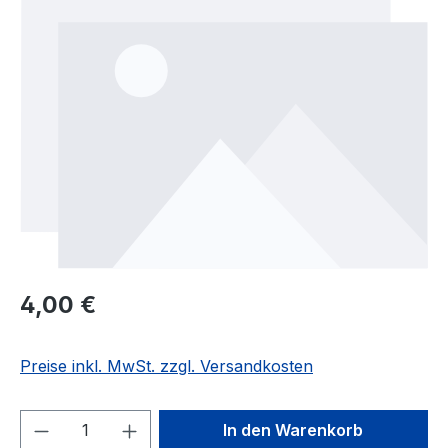
Regulärer Preis:
4,00 €
Preise inkl. MwSt. zzgl. Versandkosten
Produkt Anzahl: Gib den gewünschten We
In den Warenkorb