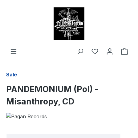
alt springen
Ware
Sale
PANDEMONIUM (Pol) -
Misanthropy, CD
Bildergalerie überspringen