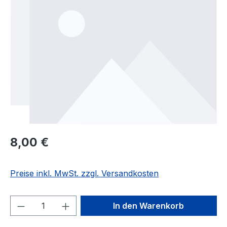
Regulärer Preis:
8,00 €
Preise inkl. MwSt. zzgl. Versandkosten
Produkt Anzahl: Gib den gewünschten We
In den Warenkorb