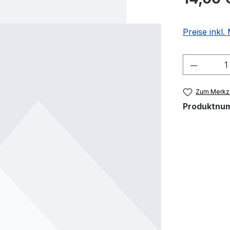
Preise inkl
Produkt
Zum Merkze
Produktnu