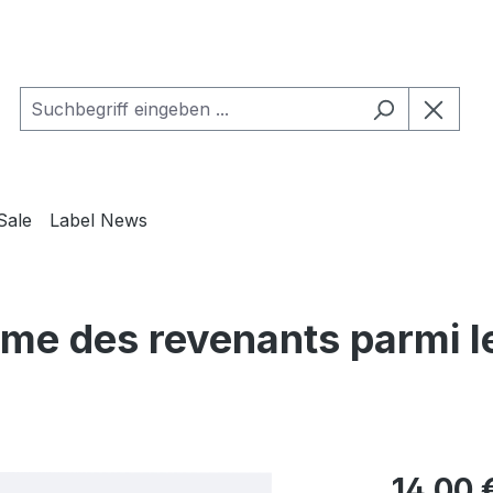
Sale
Label News
e des revenants parmi le
Regulärer Pr
14,00 