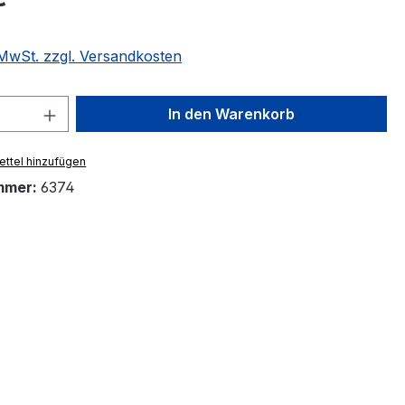
. MwSt. zzgl. Versandkosten
 Anzahl: Gib den gewünschten Wert ein 
In den Warenkorb
ttel hinzufügen
mmer:
6374