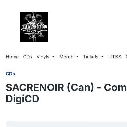
springen
Zur Hauptnavigation springen
Home
CDs
Vinyls
Merch
Tickets
UTBS
CDs
SACRENOIR (Can) - Comm
DigiCD
Bildergalerie überspringen