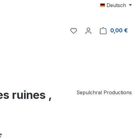
Deutsch
0,00 €
Ware
s ruines ,
Sepulchral Productions
eis:
€