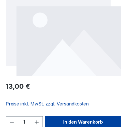
Regulärer Preis:
13,00 €
Preise inkl. MwSt. zzgl. Versandkosten
Produkt Anzahl: Gib den gewünschten We
In den Warenkorb