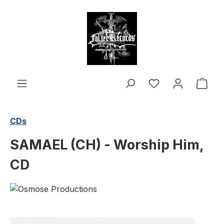
alt springen
Ware
CDs
SAMAEL (CH) - Worship Him,
CD
Bildergalerie überspringen