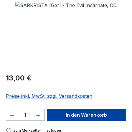
Bildergalerie überspringen
Regulärer Preis:
13,00 €
Preise inkl. MwSt. zzgl. Versandkosten
Produkt Anzahl: Gib den gewünschten We
In den Warenkorb
Zum Merkzettel hinzufügen