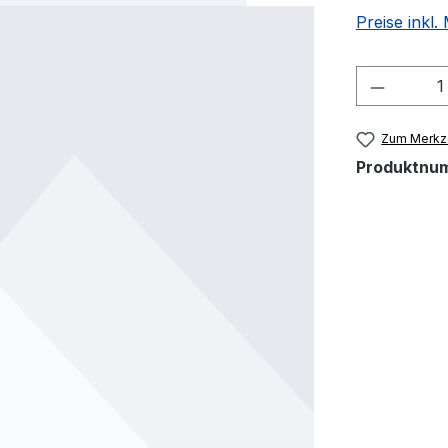
Preise inkl
Produkt
Zum Merkze
Produktnu