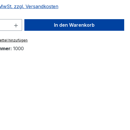
. MwSt. zzgl. Versandkosten
 Anzahl: Gib den gewünschten Wert ein 
In den Warenkorb
ttel hinzufügen
mmer:
1000