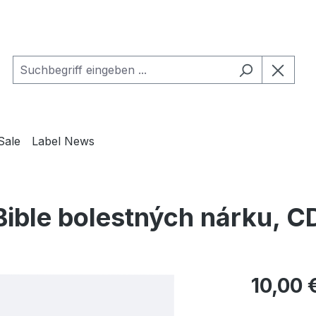
Sale
Label News
Bible bolestných nárku, C
Regulärer Pr
10,00 