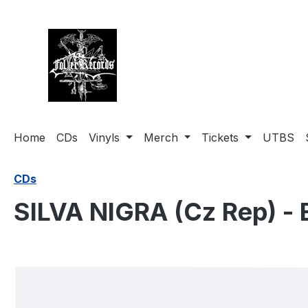
springen
Zur Hauptnavigation springen
Home
CDs
Vinyls
Merch
Tickets
UTBS
CDs
SILVA NIGRA (Cz Rep) - 
Bildergalerie überspringen