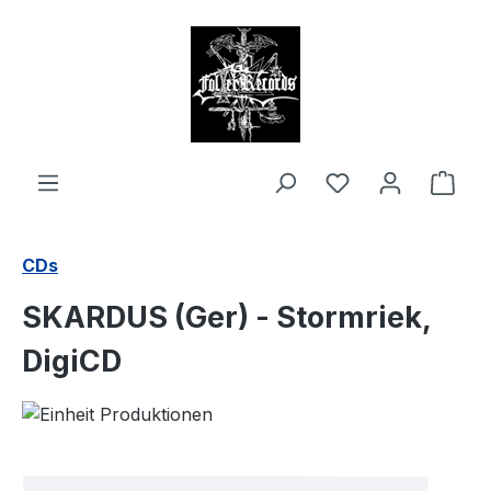
alt springen
Ware
CDs
SKARDUS (Ger) - Stormriek,
DigiCD
Bildergalerie überspringen