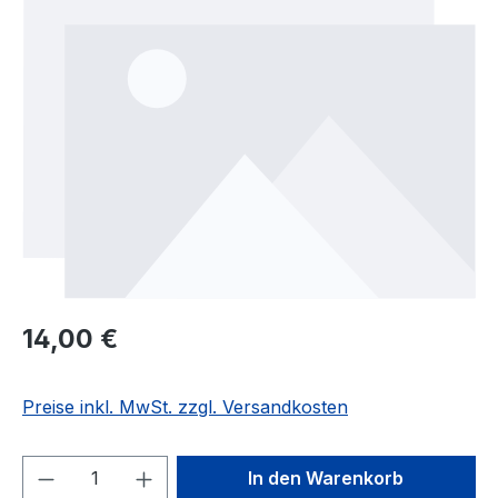
Regulärer Preis:
14,00 €
Preise inkl. MwSt. zzgl. Versandkosten
Produkt Anzahl: Gib den gewünschten We
In den Warenkorb