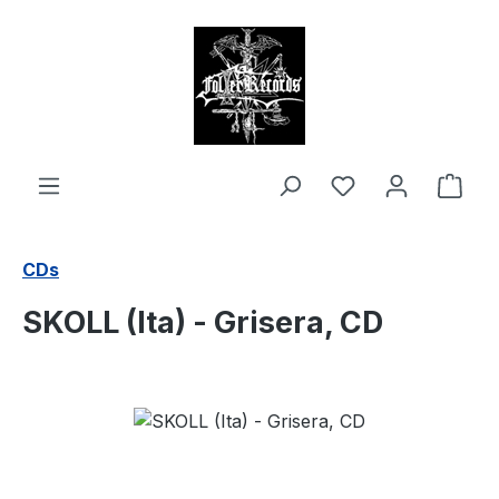
alt springen
Ware
CDs
SKOLL (Ita) - Grisera, CD
Bildergalerie überspringen