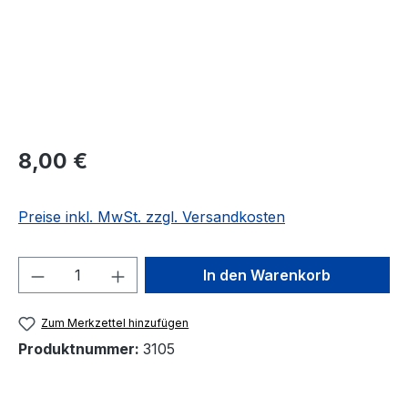
Regulärer Preis:
8,00 €
Preise inkl. MwSt. zzgl. Versandkosten
Produkt Anzahl: Gib den gewünschten We
In den Warenkorb
Zum Merkzettel hinzufügen
Produktnummer:
3105